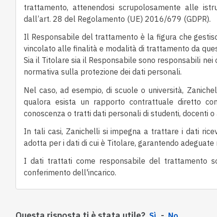
trattamento
, attenendosi scrupolosamente alle istru
dall’art. 28 del Regolamento (UE) 2016/679 (GDPR).
Il
Responsabile del trattamento
è la figura che gestis
vincolato alle finalità e modalità di trattamento da que
Sia il Titolare sia il Responsabile sono responsabili nei 
normativa sulla protezione dei dati personali.
Nel caso, ad esempio, di
scuole o università
, Zaniche
qualora esista un rapporto contrattuale diretto
con 
conoscenza o tratti dati personali di studenti, docenti o a
In tali casi, Zanichelli si impegna a trattare i dati rice
adotta per i dati di cui è Titolare, garantendo adeguate
I dati trattati come responsabile del trattamento so
conferimento dell'incarico.
Questa risposta ti è stata utile?
Sì
No