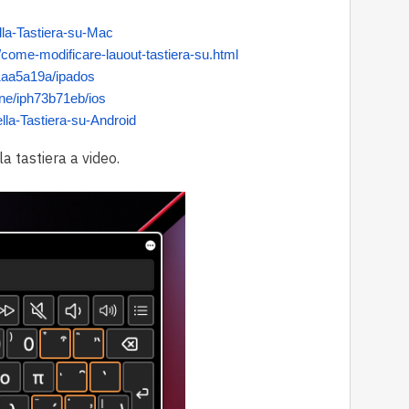
lla-Tastiera-su-Mac
come-modificare-lauout-tastiera-su.html
ad1aa5a19a/ipados
hone/iph73b71eb/ios
lla-Tastiera-su-Android
la tastiera a video.