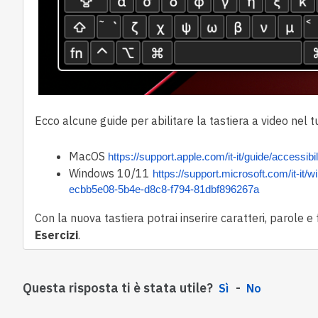
Ecco alcune guide per
abilitare la tastiera a video
nel t
MacOS
https://support.apple.com/it-it/guide/access
Windows 10/11
https://support.microsoft.com/it-it/
ecbb5e08-5b4e-d8c8-f794-81dbf896267a
Con la nuova tastiera potrai inserire caratteri, parole e f
Esercizi
.
Questa risposta ti è stata utile?
Sì
No