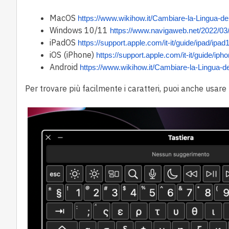
MacOS
https://www.wikihow.it/Cambiare-la-Lingua-de
Windows 10/11
https://www.navigaweb.net/2022/03/
iPadOS
https://support.apple.com/it-it/guide/ipad/ip
iOS (iPhone)
https://support.apple.com/it-it/guide/ip
Android
https://www.wikihow.it/Cambiare-la-Lingua-de
Per trovare più facilmente i caratteri, puoi anche usare 