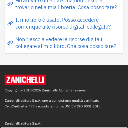
Ho attivato un ebook ma non riesco a
trovarlo nella mia libreria. Cosa posso fare?
Il mio libro è usato. Posso accedere
comunque alle risorse digitali collegate?
Non riesco a vedere le risorse digitali
collegate al mio libro. Che cosa posso fare?